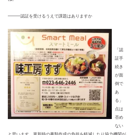
━━━認証を受けるうえで課題はありますか
「認
証手
続き
が面
倒で
あ
る」
点は
否め
ない
と思います。更新時の書類作成の負担を軽減したり協力機関が