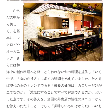
「から
だの中か
ら美し
く」を基
本に、マ
クロビや
オーガニ
ック、さ
らには和
洋中の創作料理へと枠にとらわれない旬の料理を提供していく
中で、「食の在り方」に多くの疑問を抱えていました。たとえ
ば現代の食のトレンドである「栄養の価値は、カロリーだけが
全てなのか」「減塩にすることですべて解決できるのか」とい
った点です。その答えを、全国の外食店の皆様のメニューから
お教えいただくこと、そして「美味しいものはからだにいいも