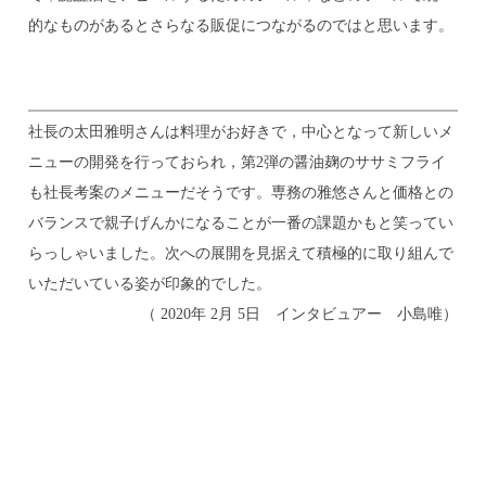
的なものがあるとさらなる販促につながるのではと思います。
社長の太田雅明さんは料理がお好きで，中心となって新しいメ
ニューの開発を行っておられ，第
2
弾の醤油麹のササミフライ
も社長考案のメニューだそうです。専務の雅悠さんと価格との
バランスで親子げんかになることが一番の課題かもと笑ってい
らっしゃいました。次への展開を見据えて積極的に取り組んで
いただいている姿が印象的でした。
（
2020
年
2
月
5
日 インタビュアー 小島唯）